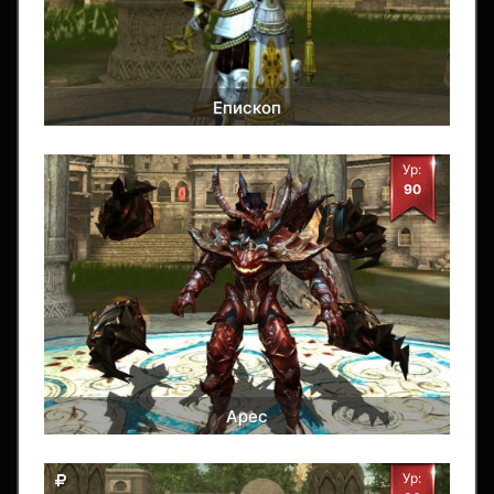
Епископ
Ур:
90
Арес
Ур: