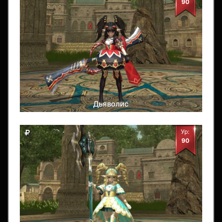
90
Дьяволис
Ур:
90