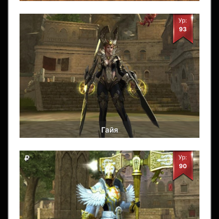
Ур:
93
Гайя
Ур:
90