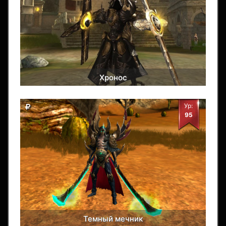
Хронос
Ур:
95
Темный мечник