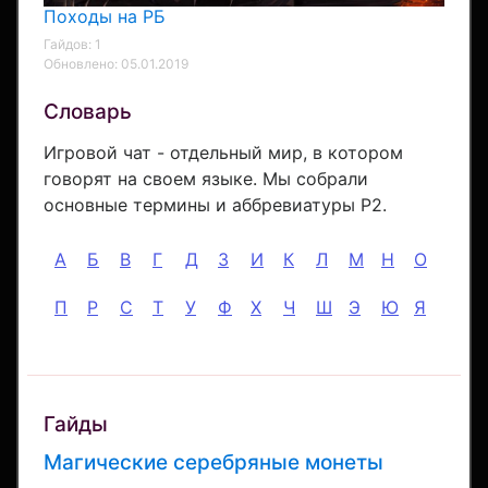
Походы на РБ
Гайдов: 1
Обновлено: 05.01.2019
Словарь
Игровой чат - отдельный мир, в котором
говорят на своем языке. Мы собрали
основные термины и аббревиатуры Р2.
А
Б
В
Г
Д
З
И
К
Л
М
Н
О
П
Р
С
Т
У
Ф
Х
Ч
Ш
Э
Ю
Я
Гайды
Магические серебряные монеты