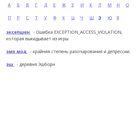
А
Б
В
Г
Д
Е
Ж
З
И
К
Л
М
Н
О
П
Р
С
Т
У
Ф
Х
Ц
Ч
Ш
Э
Ю
Я
эксепшен
- Ошибка EXCEPTION_ACCESS_VIOLATION,
которая выкидывает из игры
эмо мод
- крайняя степень разочарования и депрессии.
эш
- деревня Эшборн