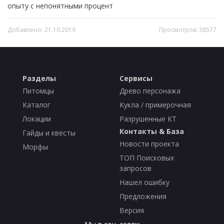
опыту с непонятными процент
Добавлено: 21.10.2019
Просмотров: 38577
Разделы
Сервисы
Питомцы
Древо персонажа
Каталог
Кукла / примерочная
Локации
Разрушенные КТ
Контакты & База
Гайды и квесты
Новости проекта
Морфы
ТОП Поисковых
запросов
Нашел ошибку
Предложения
Версия