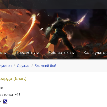
ры
Предметы
Библиотека
Калькулято
едметов
Оружие
Ближний бой
арда (благ.)
30
заточка: +13
ы: