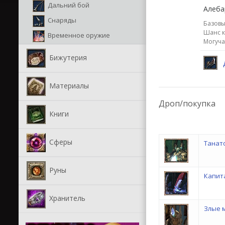
Дальний бой
Алеба
Снаряды
Базовы
Шанс к
Временное оружие
Могуча
Бижутерия
Материалы
Дроп/покупка
Книги
Сферы
Танат
Руны
Капит
Хранитель
Злые 