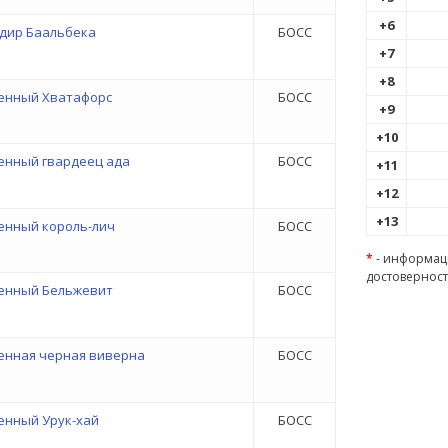
+6
дир Баальбека
БОСС
+7
+8
енный Хватафорс
БОСС
+9
+10
енный гвардеец ада
БОСС
+11
+12
+13
енный король-лич
БОСС
*
- информаци
достоверност
енный Бельжевит
БОСС
енная черная виверна
БОСС
енный Урук-хай
БОСС