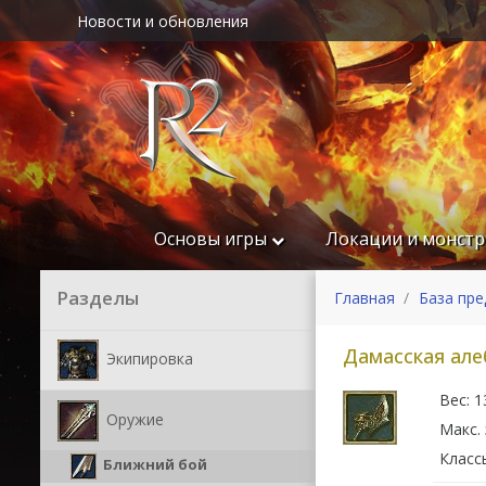
Новости и обновления
Основы игры
Локации и монст
Разделы
Главная
База пр
Дамасская алеб
Экипировка
Вес: 1
Оружие
Макс. 
Класс
Ближний бой