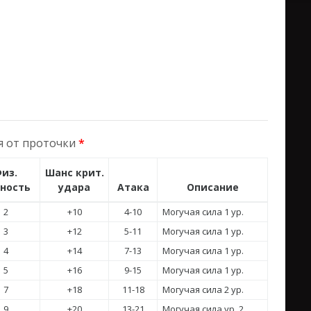
я от проточки
*
из.
Шанс крит.
ность
удара
Атака
Описание
2
+10
4-10
Могучая сила 1 ур.
3
+12
5-11
Могучая сила 1 ур.
4
+14
7-13
Могучая сила 1 ур.
5
+16
9-15
Могучая сила 1 ур.
7
+18
11-18
Могучая сила 2 ур.
9
+20
13-21
Могучая сила ур. 2