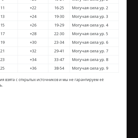
11
+22
16-25
Могучая сила ур. 2
13
+24
19-30
Могучая сила ур. 3
15
+26
19-29
Могучая сила ур. 4
17
+28
22-30
Могучая сила ур. 5
19
+30
23-34
Могучая сила ур. 6
21
+32
29-41
Могучая сила ур. 7
23
+34
33-47
Могучая сила ур. 8
25
+36
38-54
Могучая сила ур. 9
я взята с открытых источников и мы не гарантируем её
ь.