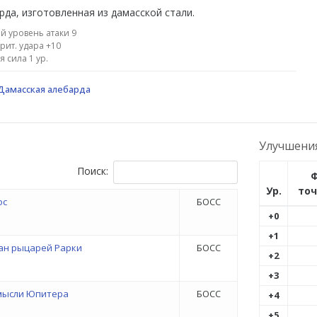
рда, изготовленная из дамасской стали.
й уровень атаки 9
рит. удара +10
я сила 1 ур.
Дамасская алебарда
Улучшени
Поиск:
Ф
Ур.
точ
ос
БОСС
+0
+1
ан рыцарей Рарки
БОСС
+2
+3
мысли Юпитера
БОСС
+4
+5