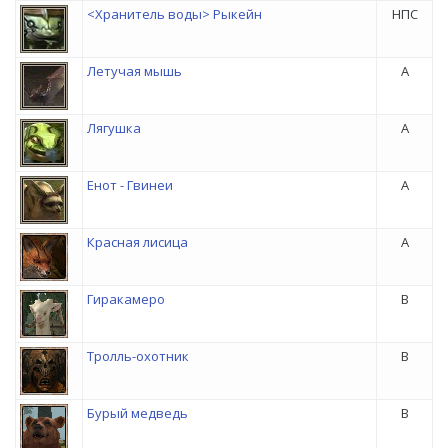
<Хранитель воды> Рыкейн
НПС
Летучая мышь
A
Лягушка
A
Енот - Гвинеи
A
Красная лисица
A
Гиракамеро
B
Тролль-охотник
B
Бурый медведь
B