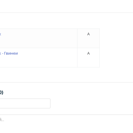
к
A
 - Гвинеи
A
0)