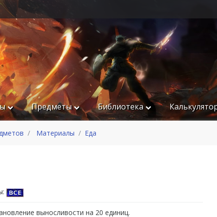
ры
Предметы
Библиотека
Калькулято
едметов
Материалы
Еда
ы:
ановление выносливости на 20 единиц.