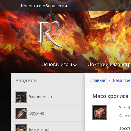
Новости и обновления
Основы игры
Локации и монст
Разделы
Главная
База пр
Мясо кролика
Экипировка
Вес: 6
Оружие
Класс
Восст
Бижутерия