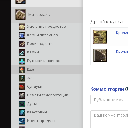
Материалы
Дроп/покупка
Усиление предметов
Кроли
Камни питомцев
Производство
Кролик
Камни
Бутылки и припасы
Еда
Жезлы
Сундуки
Комментарии
(
Печати телепортации
Души
Квестовые
Ивент-предметы