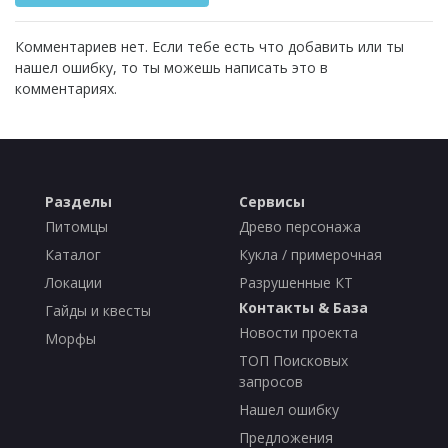
Комментариев нет. Если тебе есть что добавить или ты
нашел ошибку, то ты можешь написать это в
комментариях.
Разделы
Сервисы
Питомцы
Древо персонажа
Каталог
Кукла / примерочная
Локации
Разрушенные КТ
Контакты & База
Гайды и квесты
Новости проекта
Морфы
ТОП Поисковых
запросов
Нашел ошибку
Предложения