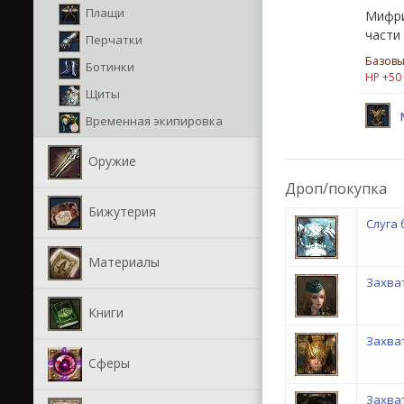
Плащи
Мифри
части
Перчатки
Базовы
Ботинки
HP +50
Щиты
Временная экипировка
Оружие
Дроп/покупка
Бижутерия
Слуга 
Материалы
Захва
Книги
Захват
Сферы
Захва