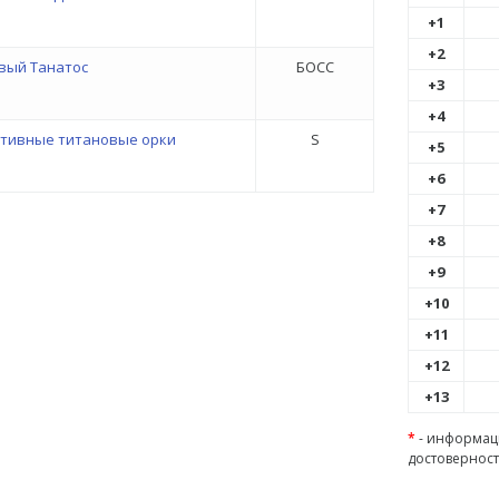
+1
+2
вый Танатос
БОСС
+3
+4
тивные титановые орки
S
+5
+6
+7
+8
+9
+10
+11
+12
+13
*
- информаци
достоверност