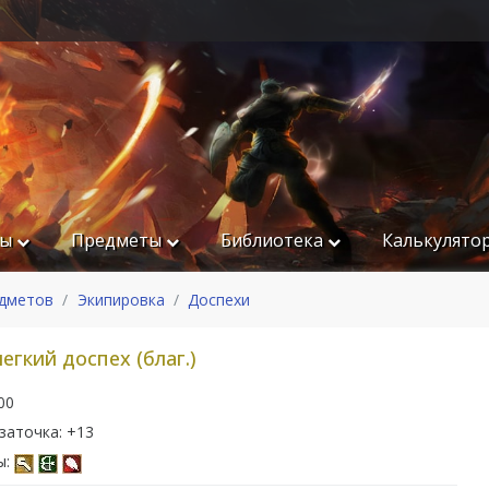
ры
Предметы
Библиотека
Калькулято
едметов
Экипировка
Доспехи
гкий доспех (благ.)
00
заточка: +13
ы: