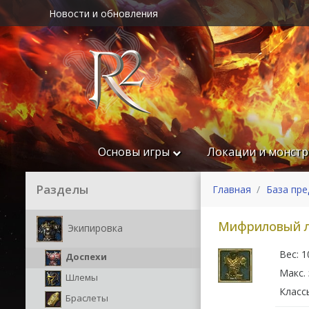
Новости и обновления
Основы игры
Локации и монст
Разделы
Главная
База пр
Мифриловый ле
Экипировка
Вес: 1
Доспехи
Макс. 
Шлемы
Класс
Браслеты