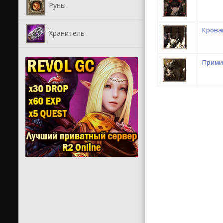
Руны
Крова
Хранитель
Прими