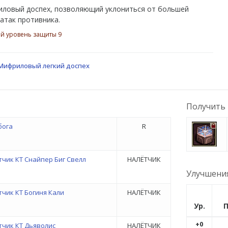
ловый доспех, позволяющий уклониться от большей
 атак противника.
й уровень защиты 9
Мифриловый легкий доспех
Получить 
бога
R
тчик КТ Снайпер Биг Свелл
НАЛЁТЧИК
Улучшени
чик КТ Богиня Кали
НАЛЁТЧИК
Ур.
П
+0
тчик КТ Дьяволис
НАЛЁТЧИК