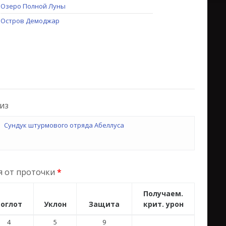
Озеро Полной Луны
Остров Демоджар
из
Сундук штурмового отряда Абеллуса
я от проточки
*
Получаем.
оглот
Уклон
Защита
крит. урон
4
5
9