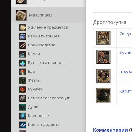
Материалы
Дроп/покупка
Усиление предметов
Солда
Камни питомцев
Производство
Лучни
Камни
Бутылки и припасы
Еда
Шаман
Жезлы
Сундуки
Капит
Печати телепортации
Души
Квестовые
Ивент-предметы
Комментарии
(