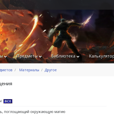
ры
Предметы
Библиотека
Калькулято
едметов
Материалы
Другое
щения
ы:
ь, поглощающий окружающую магию