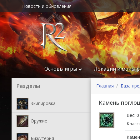
Новости и обновления
Основы игры
Локации и монст
Разделы
Главная
База пр
Камень погло
Экипировка
Вес: 0
Оружие
Класс
Камен
Бижутерия