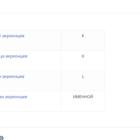
т акрионцев
K
ца акрионцев
K
 акрионцев
L
ан акрионцев
ИМЕННОЙ
0)