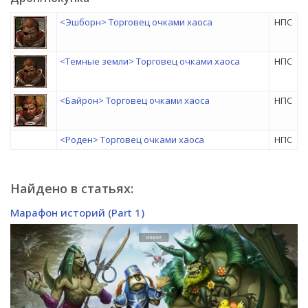
<Эшборн> Торговец очками хаоса
НПС
<Темные земли> Торговец очками хаоса
НПС
<Байрон> Торговец очками хаоса
НПС
<Роден> Торговец очками хаоса
НПС
Найдено в статьях:
Марафон историй (Part 1)