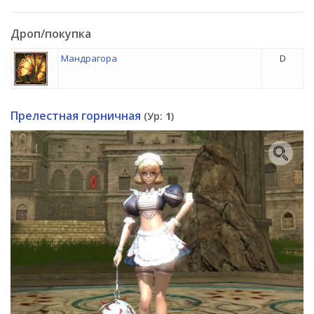
Дроп/покупка
Мандрагора
D
Прелестная горничная
(Ур:
1
)