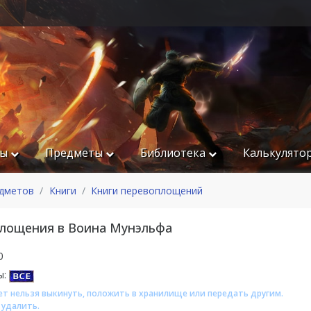
ры
Предметы
Библиотека
Калькулято
едметов
Книги
Книги перевоплощений
площения в Воина Мунэльфа
0
ы:
т нельзя выкинуть, положить в хранилище или передать другим.
удалить.