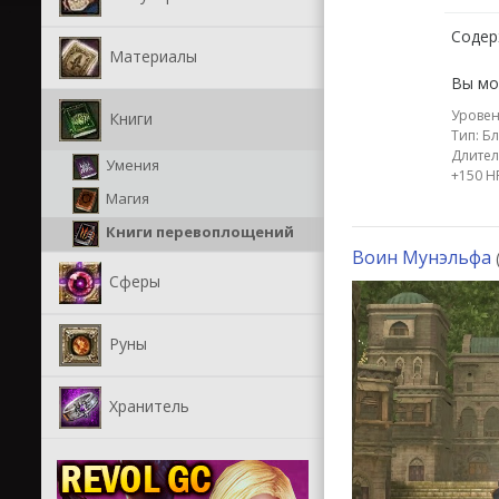
Содер
Материалы
Вы мо
Уровен
Книги
Тип: Б
Длител
Умения
+150 НР
Магия
Книги перевоплощений
Воин Мунэльфа
Сферы
Руны
Хранитель