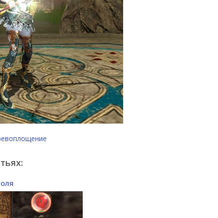
ревоплощение
тьях:
роля