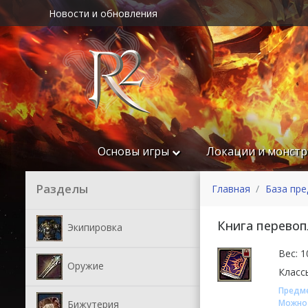
Новости и обновления
Основы игры
Локации и монст
Разделы
Главная
База пр
Книга перево
Экипировка
Вес: 1
Оружие
Класс
Предме
Можно 
Бижутерия