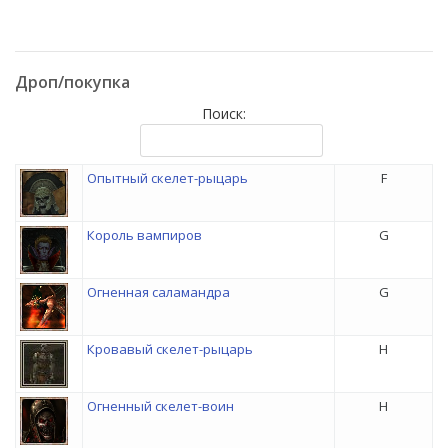
Дроп/покупка
Поиск:
Опытный скелет-рыцарь
F
Король вампиров
G
Огненная саламандра
G
Кровавый скелет-рыцарь
H
Огненный скелет-воин
H