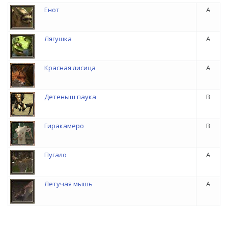
Енот
A
Лягушка
A
Красная лисица
A
Детеныш паука
B
Гиракамеро
B
Пугало
A
Летучая мышь
A