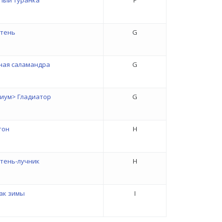
пый туранка
F
тень
G
ная саламандра
G
иум> Гладиатор
G
тон
H
тень-лучник
H
ак зимы
I