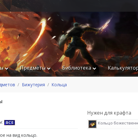
ры
Предметы
Библиотека
Калькулято
едметов
Бижутерия
Кольца
ы
Нужен для крафта
ы:
Кольцо божествен
ое на вид кольцо.