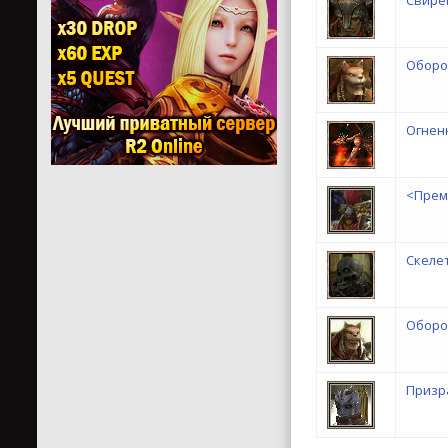
Свире
Оборо
Огнен
<Прем
Скеле
Оборо
Призр