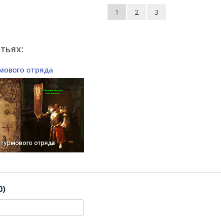
1
2
3
тьях:
мового отряда
0)