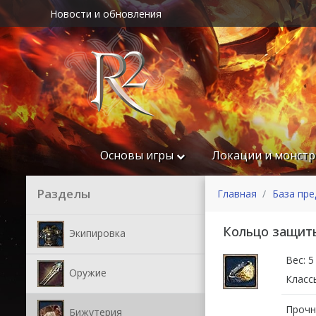
Новости и обновления
Основы игры
Локации и монст
Разделы
Главная
База пр
Кольцо защит
Экипировка
Вес: 5
Оружие
Класс
Прочн
Бижутерия