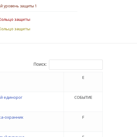
й уровень защиты 1
Кольцо защиты
Кольцо защиты
Поиск:
E
й единорог
СОБЫТИЕ
ка-охранник
F