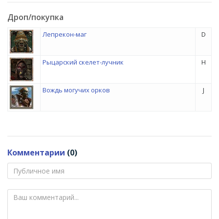
Дроп/покупка
Лепрекон-маг
D
Рыцарский скелет-лучник
H
Вождь могучих орков
J
Комментарии
(0)