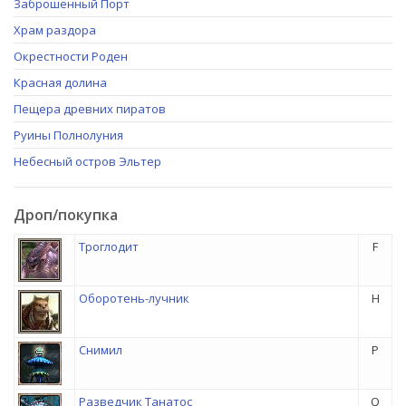
Заброшенный Порт
Храм раздора
Окрестности Роден
Красная долина
Пещера древних пиратов
Руины Полнолуния
Небесный остров Эльтер
Дроп/покупка
Троглодит
F
Оборотень-лучник
H
Снимил
P
Разведчик Танатос
Q