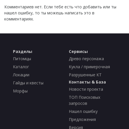
Комментариев нет. Если тебе есть что добавить или ты
нашел ошибку, то ты можешь написать это в
комментариях.
Разделы
Сервисы
Питомцы
Древо персонажа
Каталог
Кукла / примерочная
Локации
Разрушенные КТ
Контакты & База
Гайды и квесты
Новости проекта
Морфы
ТОП Поисковых
запросов
Нашел ошибку
Предложения
Версия