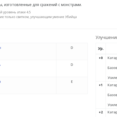
ы, изготовленные для сражений с монстрами.
й уровень атаки 4.5
ие только свитком, улучшающим умение Убийца
Улучшени
н
D
Ур.
+0
Катар
ь
D
Базов
Усил
я
E
+1
Катар
Базов
Усил
+2
Катар