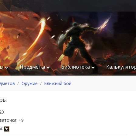
ры
Предметы
Библиотека
Калькулято
едметов
Оружие
Ближний бой
ары
20
заточка: +9
ы: