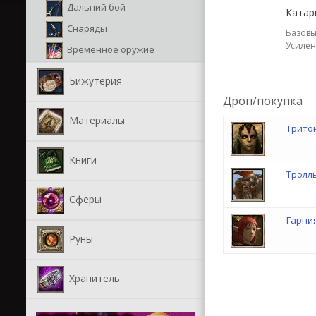
Дальний бой
Катар
Снаряды
Базовы
Усилен
Временное оружие
Бижутерия
Дроп/покупка
Материалы
Трито
Книги
Тролл
Сферы
Гарпи
Руны
Хранитель