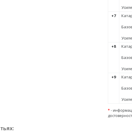
Усил
+7
Катар
Базов
Усил
+8
Катар
Базов
Усил
+9
Катар
Базов
Усил
*
- информаци
достоверност
тьях: