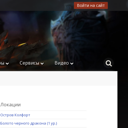
Войти на сайт
ры
Сервисы
Видео
Локации
Остров Колфорт
Болото черного дракона (1 ур.)