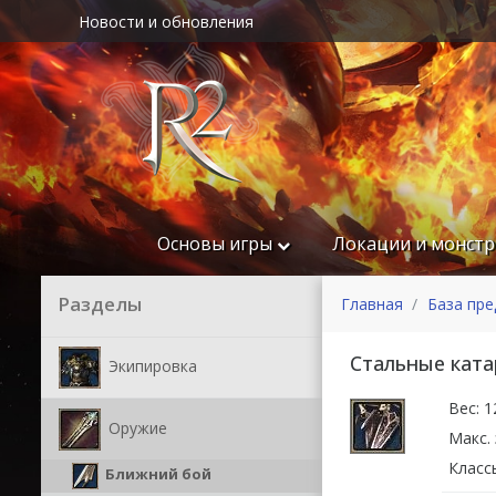
Новости и обновления
Основы игры
Локации и монст
Разделы
Главная
База пр
Стальные кат
Экипировка
Вес: 1
Оружие
Макс. 
Класс
Ближний бой