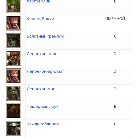
Хобгремлин
B
Король Ракум
ИМЕННОЙ
Болотный гремлин
C
Лепрекон-воин
D
Лепрекон-архимаг
D
Лепрекон-маг
D
Пещерный паук
E
Вождь гоблинов
E