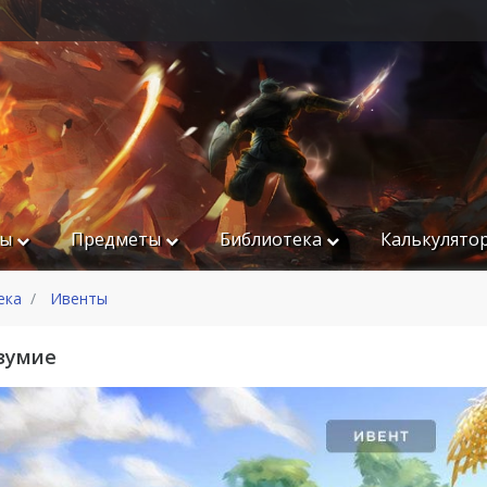
ры
Предметы
Библиотека
Калькулято
ека
Ивенты
зумие