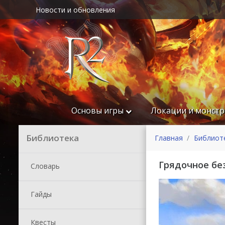
Новости и обновления
Основы игры
Локации и монст
Библиотека
Главная
Библиот
Грядочное бе
Словарь
Гайды
Квесты