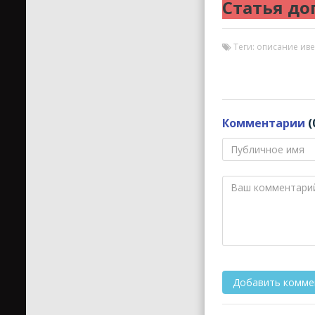
Статья до
Теги: описание ив
Комментарии
(