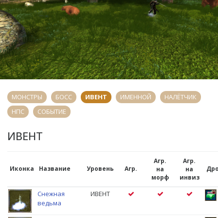
МОНСТРЫ
БОСС
ИВЕНТ
ИМЕННОЙ
НАЛЁТЧИК
НПС
СОБЫТИЕ
ИВЕНТ
Агр.
Агр.
Иконка
Название
Уровень
Агр.
Др
на
на
морф
инвиз
Снежная
ИВЕНТ
ведьма