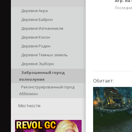
Агр. на
Последние
Деревня Акра
Деревня Байрон
Деревня Изгнанников
Деревня Кокон
Деревня Роден
Деревня Темных земель
Деревня Эшборн
Заброшенный город
полнолуния
Обитает:
Реконструированный город
Аббелион
Местности