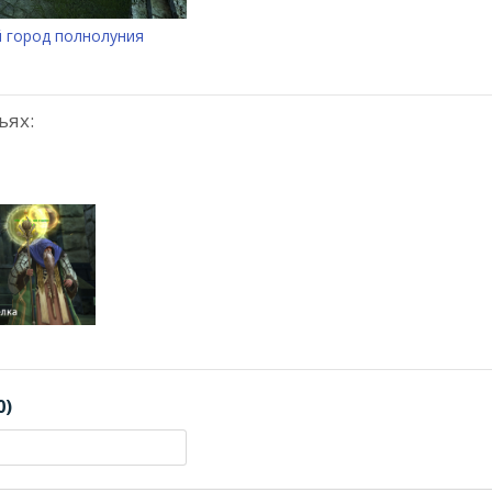
 город полнолуния
ьях:
0)