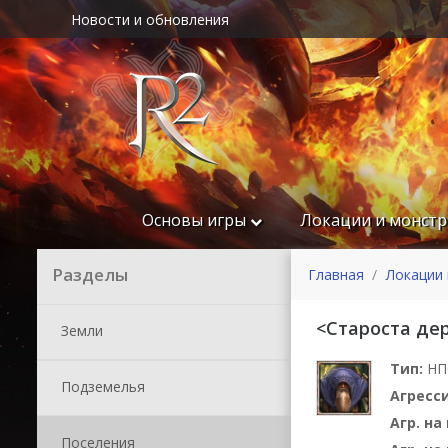
Новости и обновления
Основы игры
Локации и монст
Разделы
Главная
Локации 
<Староста де
Земли
Тип:
НП
Подземелья
Агресс
Агр. н
Поселения