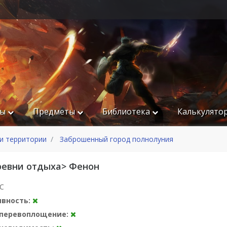
ры
Предметы
Библиотека
Калькулято
и территории
Заброшенный город полнолуния
ревни отдыха> Фенон​
С
ивность:
а перевоплощение: