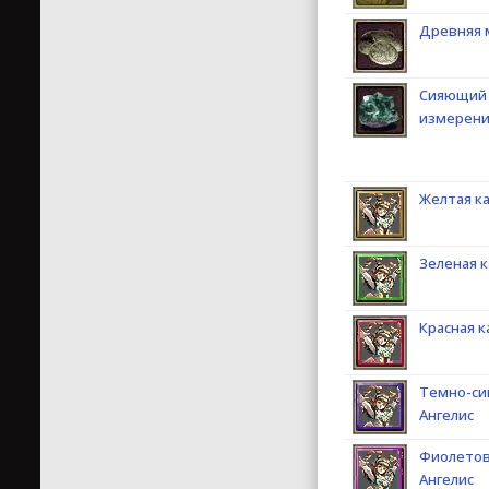
Древняя 
Сияющий
измерен
Желтая ка
Зеленая к
Красная к
Темно-си
Ангелис
Фиолетов
Ангелис