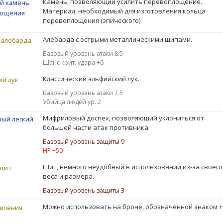
Камень, позволяющий усилить перевоплощение.
й камень
Материал, необходимый для изготовления кольца
лощения
перевоплощения (эпического).
Алебарда с острыми металлическими шипами.
 алебарда
Базовый уровень атаки 8.5
Шанс крит. удара +6
Классический эльфийский лук.
ий лук
Базовый уровень атаки 7.5
Убийца людей ур. 2
Мифриловый доспех, позволяющий уклониться от
ый легкий
большей части атак противника.
Базовый уровень защиты 9
HP +50
Щит, немного неудобный в использовании из-за своего
щит
веса и размера.
Базовый уровень защиты 3
Можно использовать на броне, обозначенной знаком +
силения