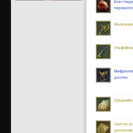
Блестящи
перевоп
Железная
Эльфийск
Мифрилов
доспех
Средний 
Свиток у
доспехов