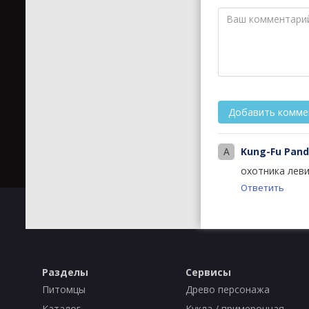
A
Kung-Fu Pan
охотника лев
Ответить
Разделы
Сервисы
Питомцы
Древо персонажа
Каталог
Кукла / примерочная