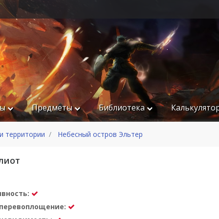
ры
Предметы
Библиотека
Калькулято
и территории
Небесный остров Эльтер
лиот
ивность:
а перевоплощение: