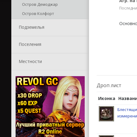
Агр. на
Остров Демоджар
Последние
Остров Колфорт
Основно
Подземелья
Поселения
Местности
Дроп лист
Иконка
Назван
Блестящи
измерен