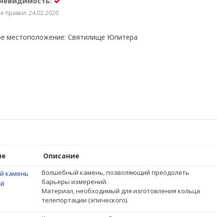
 невидимость:
 правки: 24.02.2020
е местоположение: Святилище Юпитера
ие
Описание
Волшебный камень, позволяющий преодолеть
й камень
барьеры измерений.
ий
Материал, необходимый для изготовления кольца
телепортации (эпического).