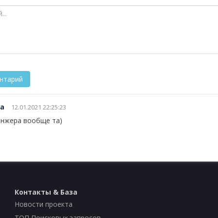
da
12.01.2021 22:25:23
инжера вообще та)
Контакты & База
Новости проекта
ТОП Поисковых запросов