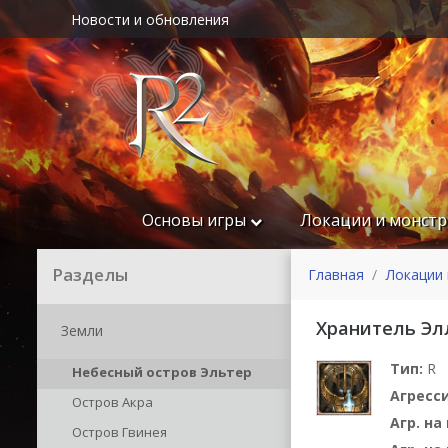
Новости и обновления
Основы игры
Локации и монст
Разделы
Главная
Локации 
Хранитель Эл
Земли
Тип:
R
Небесный остров Эльтер
Агресс
Остров Акра
Агр. н
Остров Гвинея