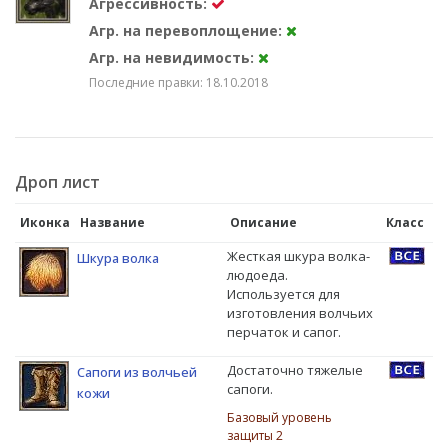
Агрессивность:
Агр. на перевоплощение:
Агр. на невидимость:
Последние правки: 18.10.2018
Дроп лист
Иконка
Название
Описание
Класс
Жесткая шкура волка-
Шкура волка
людоеда.
Используется для
изготовления волчьих
перчаток и сапог.
Достаточно тяжелые
Сапоги из волчьей
сапоги.
кожи
Базовый уровень
защиты 2