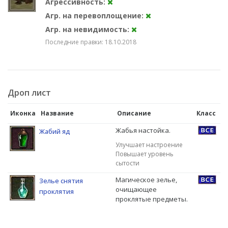
Агрессивность:
Агр. на перевоплощение:
Агр. на невидимость:
Последние правки: 18.10.2018
Дроп лист
Иконка
Название
Описание
Класс
Жабья настойка.
Жабий яд
Улучшает настроение
Повышает уровень
сытости
Магическое зелье,
Зелье снятия
очищающее
проклятия
проклятые предметы.