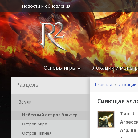
Новости и обновления
Основы игры
Локации и монст
Разделы
Главная
Локации 
Сияющая элл
Земли
Тип:
R
Небесный остров Эльтер
Агресс
Остров Акра
Агр. н
Остров Гвинея