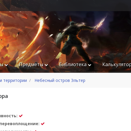
ры
Предметы
Библиотека
Калькулято
и территории
Небесный остров Эльтер
ора
ивность:
а перевоплощение: