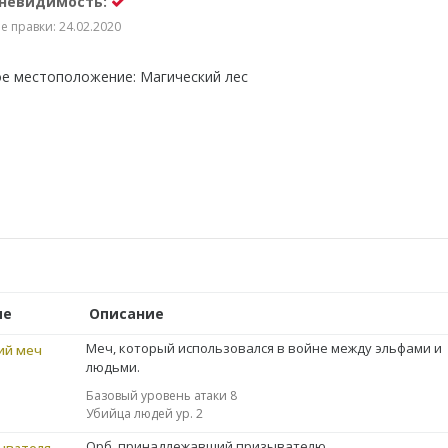
 невидимость:
 правки: 24.02.2020
е местоположение: Магический лес
ие
Описание
Меч, который использовался в войне между эльфами и
ий меч
людьми.
Базовый уровень атаки 8
Убийца людей ур. 2
Орб, принадлежавший призывателю.
ывателя