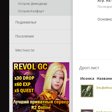
Агр. на
Остров Демоджар
Последние
Остров Колфорт
Основно
Подземелья
Поселения
Местности
Дроп лист
Иконка
Назван
Эльфийск
Орб приз