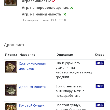
Агрессивность:
Агр. на перевоплощение:
Агр. на невидимость:
Последние правки: 19.10.2018
Дроп лист
Иконка
Название
Описание
Класс
Шанс удачного
Свиток усиления
усиления на
доспехов
небезопасную заточку
средний
Если отнести это
Древняя монета
антиквару, можно
подзаработать.
Золотой сундук,
Золотой Сундук
хранящий древние