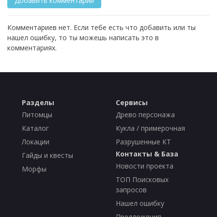
Комментариев нет. Если тебе есть что добавить или ты
нашел ошибку, то ты можешь написать это в
комментариях.
Разделы
Сервисы
Питомцы
Древо персонажа
Каталог
Кукла / примерочная
Локации
Разрушенные КТ
Контакты & База
Гайды и квесты
Новости проекта
Морфы
ТОП Поисковых
запросов
Нашел ошибку
Предложения