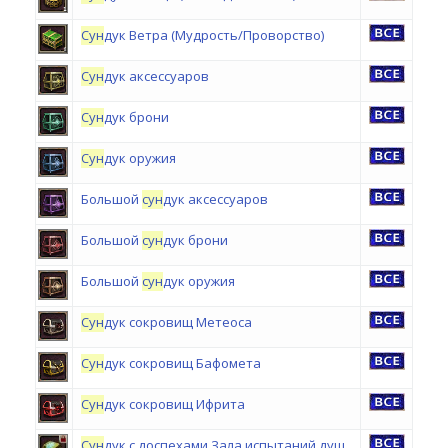
Сун
дук Ветра (Мудрость/Проворство)
Сун
дук аксессуаров
Сун
дук брони
Сун
дук оружия
Большой
сун
дук аксессуаров
Большой
сун
дук брони
Большой
сун
дук оружия
Сун
дук сокровищ Метеоса
Сун
дук сокровищ Бафомета
Сун
дук сокровищ Ифрита
Сун
дук с доспехами Зала испытаний душ