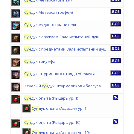
Сун
дук Метеоса (свитки)
Сун
дук Метеоса (трофеи)
Сун
дук мудрого правителя
Сун
дук с оружием Зала испытаний душ
Сун
дук с предметами Зала испытаний душ
Сун
дук триумфа
Сун
дук штурмового отряда Абеллуса
Тяжелый
сун
дук штурмовиков Абеллуса
Сун
дук опыта (Рыцарь ур. 1)
Сун
дук опыта (Ассассин ур. 1)
Сун
дук опыта (Рыцарь ур. 10)
Сун
дук опыта (Ассассин ур. 10)