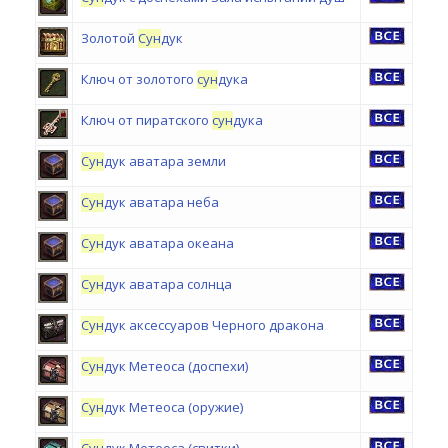
Золотой
Сун
дук
Ключ от золотого
сун
дука
Ключ от пиратского
сун
дука
Сун
дук аватара земли
Сун
дук аватара неба
Сун
дук аватара океана
Сун
дук аватара солнца
Сун
дук аксессуаров Черного дракона
Сун
дук Метеоса (доспехи)
Сун
дук Метеоса (оружие)