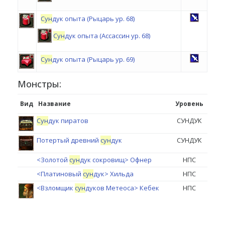
Сун
дук опыта (Рыцарь ур. 68)
Сун
дук опыта (Ассассин ур. 68)
Сун
дук опыта (Рыцарь ур. 69)
Монстры:
Вид
Название
Уровень
Сун
дук пиратов
СУНДУК
Потертый древний
сун
дук
СУНДУК
<Золотой
сун
дук сокровищ> Офнер
НПС
<Платиновый
сун
дук> Хильда
НПС
<Взломщик
сун
дуков Метеоса> Кебек
НПС