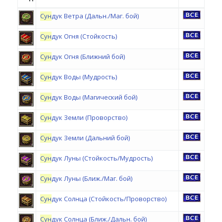
Сун
дук Ветра (Дальн./Маг. бой)
Сун
дук Огня (Стойкость)
Сун
дук Огня (Ближний бой)
Сун
дук Воды (Мудрость)
Сун
дук Воды (Магический бой)
Сун
дук Земли (Проворство)
Сун
дук Земли (Дальний бой)
Сун
дук Луны (Стойкость/Мудрость)
Сун
дук Луны (Ближ./Маг. бой)
Сун
дук Солнца (Стойкость/Проворство)
Сун
дук Солнца (Ближ./Дальн. бой)