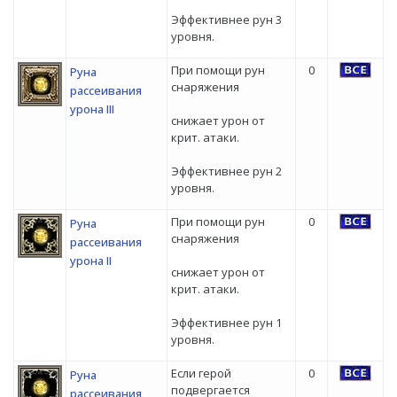
Эффективнее рун 3
уровня.
При помощи рун
0
Руна
снаряжения
рассеивания
урона III
снижает урон от
крит. атаки.
Эффективнее рун 2
уровня.
При помощи рун
0
Руна
снаряжения
рассеивания
урона II
снижает урон от
крит. атаки.
Эффективнее рун 1
уровня.
Если герой
0
Руна
подвергается
рассеивания