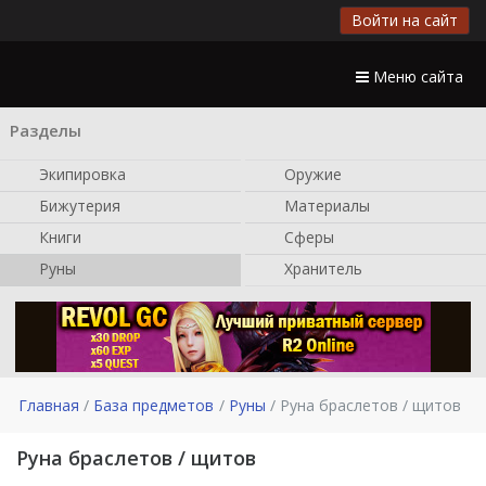
Войти на сайт
Меню сайта
Разделы
Экипировка
Оружие
Бижутерия
Материалы
Книги
Сферы
Руны
Хранитель
Главная
База предметов
Руны
Руна браслетов / щитов
Руна браслетов / щитов