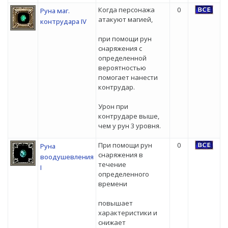
Когда персонажа
0
Руна маг.
атакуют магией,
контрудара IV
при помощи рун
снаряжения с
определенной
вероятностью
помогает нанести
контрудар.
Урон при
контрударе выше,
чем у рун 3 уровня.
При помощи рун
0
Руна
снаряжения в
воодушевления
течение
I
определенного
времени
повышает
характеристики и
снижает