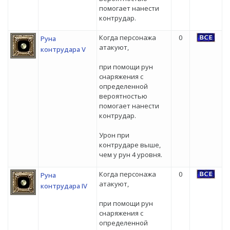
помогает нанести
контрудар.
Когда персонажа
0
Руна
атакуют,
контрудара V
при помощи рун
снаряжения с
определенной
вероятностью
помогает нанести
контрудар.
Урон при
контрударе выше,
чем у рун 4 уровня.
Когда персонажа
0
Руна
атакуют,
контрудара IV
при помощи рун
снаряжения с
определенной