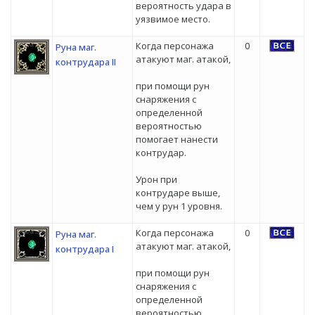
вероятность удара в
уязвимое место.
Когда персонажа
0
Руна маг.
атакуют маг. атакой,
контрудара II
при помощи рун
снаряжения с
определенной
вероятностью
помогает нанести
контрудар.
Урон при
контрударе выше,
чем у рун 1 уровня.
Когда персонажа
0
Руна маг.
атакуют маг. атакой,
контрудара I
при помощи рун
снаряжения с
определенной
вероятностью