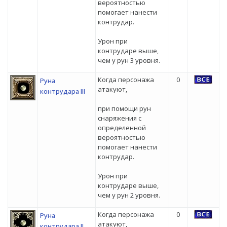
вероятностью
помогает нанести
контрудар.
Урон при
контрударе выше,
чем у рун 3 уровня.
Когда персонажа
0
Руна
атакуют,
контрудара III
при помощи рун
снаряжения с
определенной
вероятностью
помогает нанести
контрудар.
Урон при
контрударе выше,
чем у рун 2 уровня.
Когда персонажа
0
Руна
атакуют,
контрудара II