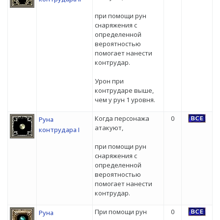
при помощи рун
снаряжения с
определенной
вероятностью
помогает нанести
контрудар.
Урон при
контрударе выше,
чем у рун 1 уровня.
Когда персонажа
0
Руна
атакуют,
контрудара I
при помощи рун
снаряжения с
определенной
вероятностью
помогает нанести
контрудар.
При помощи рун
0
Руна