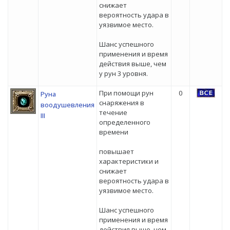
снижает
вероятность удара в
уязвимое место.
Шанс успешного
применения и время
действия выше, чем
у рун 3 уровня.
При помощи рун
0
Руна
снаряжения в
воодушевления
течение
III
определенного
времени
повышает
характеристики и
снижает
вероятность удара в
уязвимое место.
Шанс успешного
применения и время
действия выше, чем