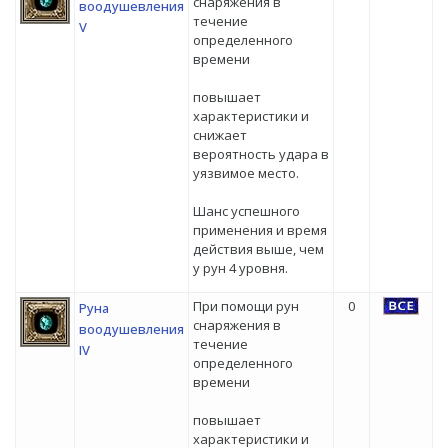
снаряжения в
воодушевления
течение
V
определенного
времени
повышает
характеристики и
снижает
вероятность удара в
уязвимое место.
Шанс успешного
применения и время
действия выше, чем
у рун 4 уровня.
При помощи рун
0
Руна
снаряжения в
воодушевления
течение
IV
определенного
времени
повышает
характеристики и