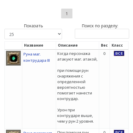
1
Показать
Поиск по разделу:
Название
Описание
Вес
Класс
Когда персонажа
0
Руна маг.
атакуют маг. атакой,
контрудара III
при помощи рун
снаряжения с
определенной
вероятностью
помогает нанести
контрудар.
Урон при
контрударе выше,
чем у рун 2 уровня.
При помощи рун
0
Руна снижения