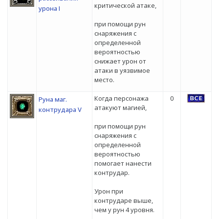
критической атаке,
урона I
при помощи рун
снаряжения с
определенной
вероятностью
снижает урон от
атаки в уязвимое
место.
Когда персонажа
0
Руна маг.
атакуют магией,
контрудара V
при помощи рун
снаряжения с
определенной
вероятностью
помогает нанести
контрудар.
Урон при
контрударе выше,
чем у рун 4 уровня.