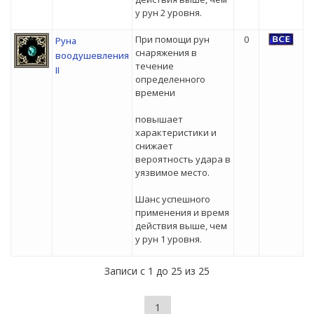
у рун 2 уровня.
При помощи рун
0
Руна
снаряжения в
воодушевления
течение
II
определенного
времени
повышает
характеристики и
снижает
вероятность удара в
уязвимое место.
Шанс успешного
применения и время
действия выше, чем
у рун 1 уровня.
Записи с 1 до 25 из 25
1