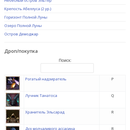
Небесный остров Эльтер
Крепость Абеллуса (2 ур.)
Горизонт Полной Луны
Озеро Полной Луны
Остров Демоджар
Дроп/покупка
Поиск:
Рогатый надзиратель
P
Лучник Танатоса
Q
Хранитель Эльсарад
R
Дух молчаливого ассасина
R