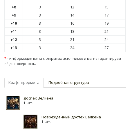
+8
3
12
15
+9
3
14
17
+10
3
16
19
+11
3
18
21
+12
3
21
24
+13
3
24
27
*
- информация взята с открытых источников и мы не гарантируем
её достоверность.
Крафт предмета
Подробная структура
Доспех Велкена
1 шт.
Поврежденный доспех Велкена
1 шт.