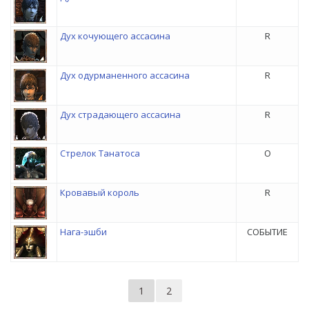
Дух кочующего ассасина
R
Дух одурманенного ассасина
R
Дух страдающего ассасина
R
Стрелок Танатоса
O
Кровавый король
R
Нага-эшби
СОБЫТИЕ
1
2