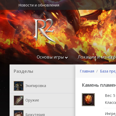
Новости и обновления
Основы игры
Локации и монст
Разделы
Главная
База пр
Камень пламе
Экипировка
Вес: 5
Оружие
Класс
Ингре
Бижутерия