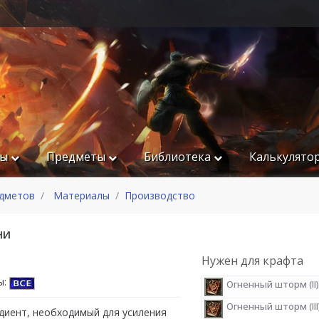
ры
Предметы
Библиотека
Калькулято
едметов
Материалы
Производство
ни
Нужен для крафта
ы:
Огненный шторм (II)
Огненный шторм (III
диент, необходимый для усиления