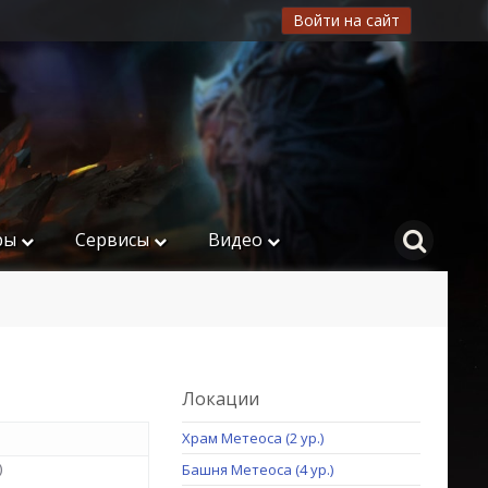
Войти на сайт
ры
Сервисы
Видео
Локации
Храм Метеоса (2 ур.)
)
Башня Метеоса (4 ур.)