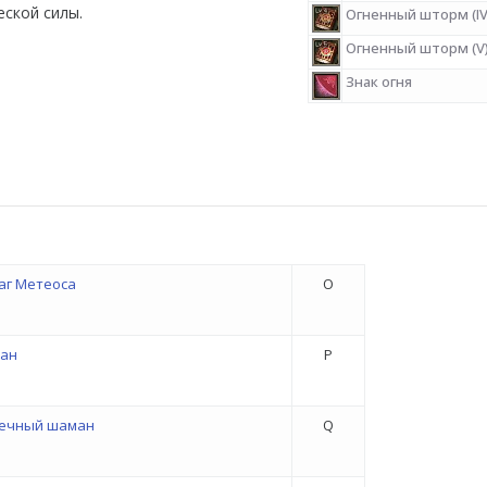
еской силы.
Огненный шторм (IV
Огненный шторм (V
Знак огня
аг Метеоса
O
ан
P
ечный шаман
Q