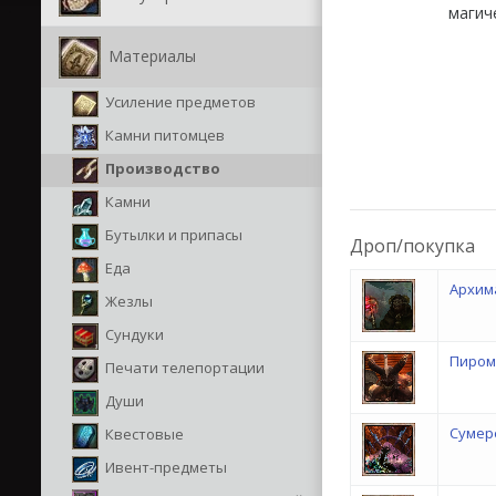
магич
Материалы
Усиление предметов
Камни питомцев
Производство
Камни
Бутылки и припасы
Дроп/покупка
Еда
Архим
Жезлы
Сундуки
Пиром
Печати телепортации
Души
Сумер
Квестовые
Ивент-предметы