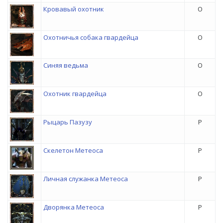
Кровавый охотник
O
Охотничья собака гвардейца
O
Синяя ведьма
O
Охотник гвардейца
O
Рыцарь Пазузу
P
Скелетон Метеоса
P
Личная служанка Метеоса
P
Дворянка Метеоса
P