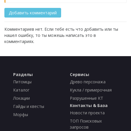
Комментариев нет. Если тебе есть что добавить или ты
нашел ошибку, то ты можешь написать это в
комментариях.
Разделы
Сервисы
Питомцы
Древо персонажа
Каталог
Кукла / примерочная
Локации
Разрушенные КТ
Контакты & База
Гайды и квесты
Новости проекта
Морфы
ТОП Поисковых
запросов