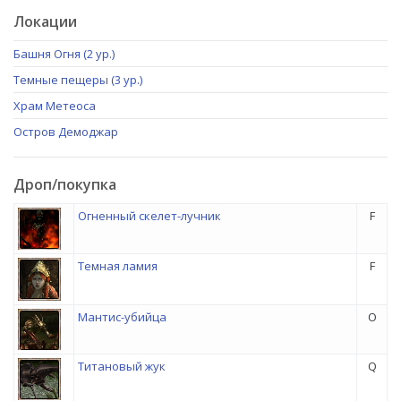
Локации
Башня Огня (2 ур.)
Темные пещеры (3 ур.)
Храм Метеоса
Остров Демоджар
Дроп/покупка
Огненный скелет-лучник
F
Темная ламия
F
Мантис-убийца
O
Титановый жук
Q