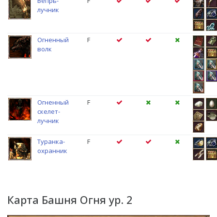
Вепрь-
F
лучник
Огненный
F
волк
Огненный
F
скелет-
лучник
Туранка-
F
охранник
Карта Башня Огня ур. 2