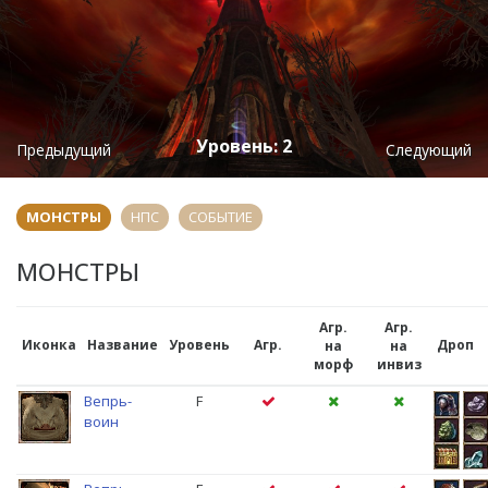
Уровень: 2
Предыдущий
Cледующий
МОНСТРЫ
НПС
СОБЫТИЕ
МОНСТРЫ
Агр.
Агр.
Иконка
Название
Уровень
Агр.
Дроп
на
на
морф
инвиз
Вепрь-
F
воин