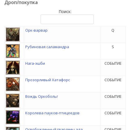
Дроп/покупка
Поиск:
Орк-варвар
Q
Рубиновая саламандра
S
Нага-эшби
СОБЫТИЕ
Прозорливый Хатафорс
СОБЫТИЕ
Вождь Оркобольг
СОБЫТИЕ
Королева пауков-птицеедов
СОБЫТИЕ
Освобожденный гвардеец ада
СОБЫТИЕ