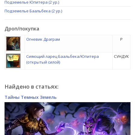
Подземелье Юпитера (2 ур.)
Подземелье Баальбека (2 ур.)
Дроп/покупка
Огневик Драграм
P
Сияющий ларец Баальбека/Юпитера
СУНДУК
(открытый силой)
Найдено в статьях:
Тайны Темных Земель