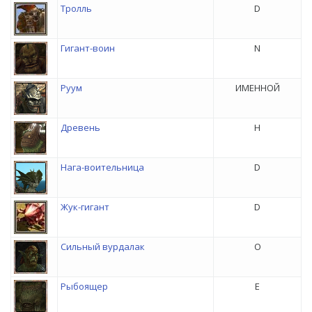
Тролль
D
Гигант-воин
N
Руум
ИМЕННОЙ
Древень
H
Нага-воительница
D
Жук-гигант
D
Сильный вурдалак
O
Рыбоящер
E