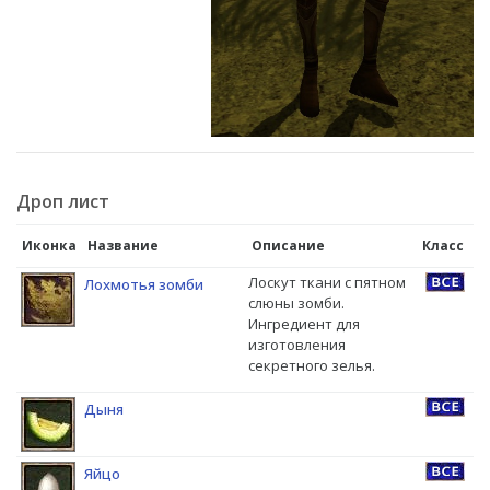
Дроп лист
Иконка
Название
Описание
Класс
Лоскут ткани с пятном
Лохмотья зомби
слюны зомби.
Ингредиент для
изготовления
секретного зелья.
Дыня
Яйцо