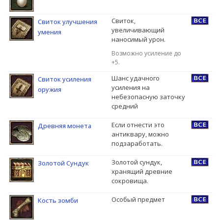
Свиток,
Свиток улучшения
увеличивающий
умения
наносимый урон.
Возможно усиление до
+5.
Шанс удачного
Свиток усиления
усиления на
оружия
небезопасную заточку
средний
Если отнести это
Древняя монета
антиквару, можно
подзаработать.
Золотой сундук,
Золотой Сундук
хранящий древние
сокровища.
Особый предмет
Кость зомби