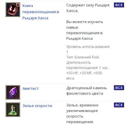
Содержит силу Рыцаря
Книга
Хаоса.
перевоплощения в
Рыцаря Хаоса
Вы можете изучить
навык
перевоплощения в
Рыцаря Хаоса
Уровень использования:
1
Тип: Ближний бой.
Длительность
перевоплощения: 1 час.
+50 НР, +30 МР, +500
веса.
Драгоценный камень
Аметист
фиолетового цвета
Зелье, временно
Зелье скорости
увеличивающее
скорость
перемещения.