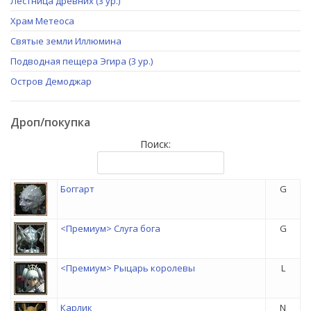
Лестница древних (3 ур.)
Храм Метеоса
Святые земли Иллюмина
Подводная пещера Эгира (3 ур.)
Остров Демоджар
Дроп/покупка
Поиск:
Боггарт
G
<Премиум> Слуга бога
G
<Премиум> Рыцарь королевы
L
Карлик
N