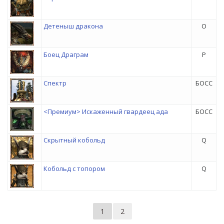
Детеныш дракона
O
Боец Драграм
P
Спектр
БОСС
<Премиум> Искаженный гвардеец ада
БОСС
Скрытный кобольд
Q
Кобольд с топором
Q
1
2