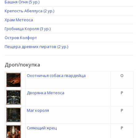
Башня Огня (5 ур.)
Крепость Абеллуса (2 ур.)
Храм Метеоса
Гробница Короля (3 ур.)
Остров Колфорт
Пещера древних пиратов (2 ур.)
Дроп/покупка
Охотничья собака гвардейца
O
Дворянка Метеоса
P
Маг короля
P
Сияющий жрец
P