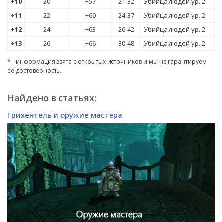
+10
20
+57
21-32
Убийца людей ур. 2
+11
22
+60
24-37
Убийца людей ур. 2
+12
24
+63
26-42
Убийца людей ур. 2
+13
26
+66
30-48
Убийца людей ур. 2
*
- информация взята с открытых источников и мы не гарантируем
её достоверность.
Найдено в статьях:
Грихентель и оружие мастера