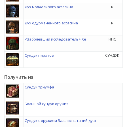
Дух молчаливого ассасина
R
Дух одурманенного ассасина
R
<Заболевший исследователь> Хё
НПС
Сундук пиратов
СУНДУК
Получить из
Сундук триумфа
Большой сундук оружия
Сундук с оружием Зала испытаний душ