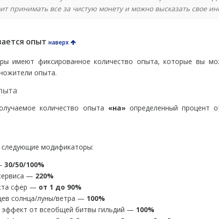
оит принимать все за чистую монету и можно высказать свое и
ывается опыт
наверх
тры имеют фиксированное количество опыта, которые вы мож
ножители опыта.
пыта
получаемое количество опыта
«на»
определенный процент от
т следующие модификаторы:
 —
30/50/100%
 сервиса —
220%
кта сфер —
от 1 до 90%
мцев солнца/луны/ветра —
100%
 эффект от всеобщей битвы гильдий —
100%