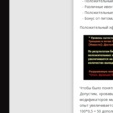
- Положительный
- Различные иве
- Положительные
- Бонус от питом
Положительный эфф
Чтобы было понятн
Допустим, кровав
модификаторов мы 
опыт увеличиваетс
100*0,5 = 50 допо