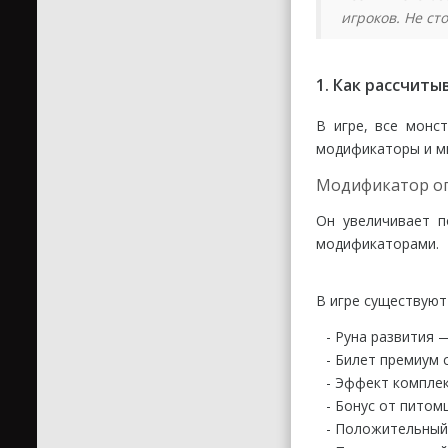
игроков. Не ст
1. Как рассчит
В игре, все монс
модификаторы и м
Модификатор о
Он увеличивает 
модификаторами.
В игре существую
- Руна развития
- Билет премиум
- Эффект компле
- Бонус от пито
- Положительный