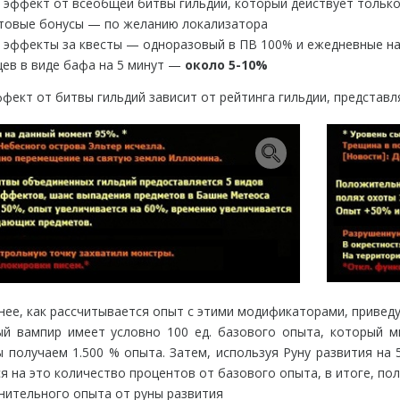
 эффект от всеобщей битвы гильдий, который действует толь
нтовые бонусы — по желанию локализатора
 эффекты за квесты — одноразовый в ПВ 100% и ежедневные 
цев в виде бафа на 5 минут —
около 5-10%
ект от битвы гильдий зависит от рейтинга гильдии, представл
ее, как рассчитывается опыт с этими модификаторами, приведу
ый вампир имеет условно 100 ед. базового опыта, который мы
получаем 1.500 % опыта. Затем, используя Руну развития на 
я на это количество процентов от базового опыта, в итоге, пол
лнительного опыта от руны развития