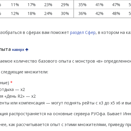
%
11%
17%
23%
29%
35%
41%
47%
%
12%
18%
24%
30%
36%
42%
48%
азобраться в сферах вам поможет
раздел Сфер
, в котором на к
опыта
наверх
аемое количество базового опыта с монстров «в» определенное
т следующие множители:
чные)
*
 отдыха — х2
ия «День R2» — х2
енты или компенсация — могут поднять рейты с х3 до х5 х6 и вы
ция распространяется на основные сервера РУОфа. Бывает Инн
ее, как рассчитывается опыт с этими множителями, приведу пр