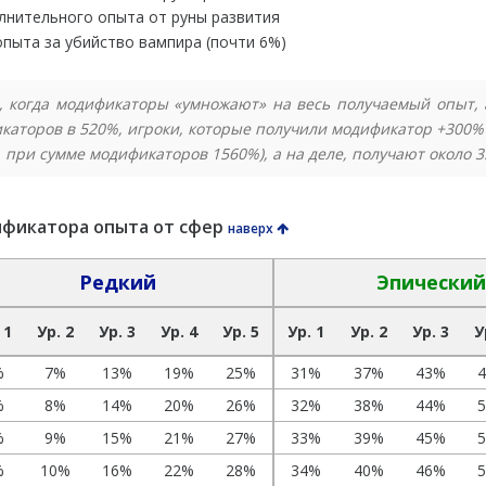
олнительного опыта от руны развития
опыта за убийство вампира (почти 6%)
, когда модификаторы «умножают» на весь получаемый опыт, 
каторов в 520%, игроки, которые получили модификатор +300% 
е. при сумме модификаторов 1560%), а на деле, получают около 3
ификатора опыта от сфер
наверх
Редкий
Эпический
 1
Ур. 2
Ур. 3
Ур. 4
Ур. 5
Ур. 1
Ур. 2
Ур. 3
У
%
7%
13%
19%
25%
31%
37%
43%
%
8%
14%
20%
26%
32%
38%
44%
%
9%
15%
21%
27%
33%
39%
45%
%
10%
16%
22%
28%
34%
40%
46%