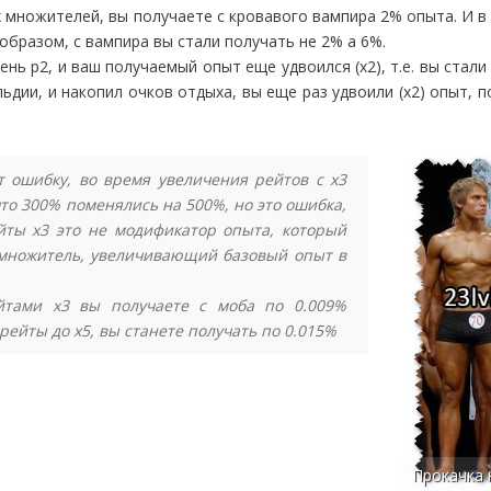
х множителей, вы получаете с кровавого вампира 2% опыта. И 
 образом, с вампира вы стали получать не 2% а 6%.
ень р2, и ваш получаемый опыт еще удвоился (х2), т.е. вы стали
ьдии, и накопил очков отдыха, вы еще раз удвоили (х2) опыт, п
 ошибку, во время увеличения рейтов с х3
 что 300% поменялись на 500%, но это ошибка,
йты х3 это не модификатор опыта, который
 множитель, увеличивающий базовый опыт в
йтами х3 вы получаете с моба по 0.009%
рейты до х5, вы станете получать по 0.015%
Прокачка 