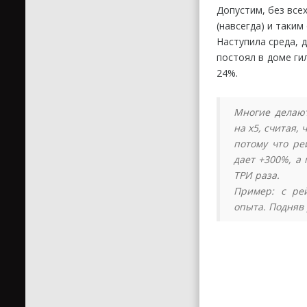
Допустим, без все
(навсегда) и таким
Наступила среда, д
постоял в доме гил
24%.
Многие делают
на х5, считая,
потому что ре
дает +300%, а
ТРИ раза.
Пример: с ре
опыта. Подняв 