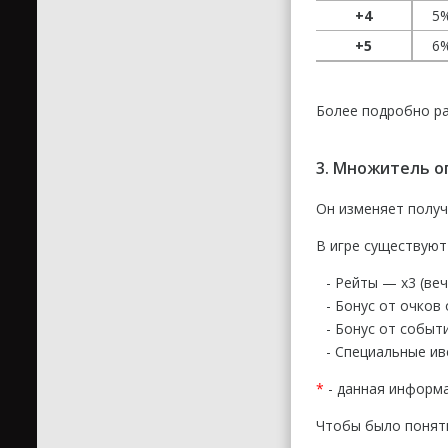
+4
5
+5
6
Более подробно р
3. Множитель 
Он изменяет получ
В игре существую
- Рейты — х3 (ве
- Бонус от очков
- Бонус от событ
- Специальные ив
*
- данная информа
Чтобы было понятн