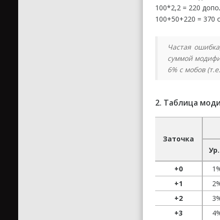
100*2,2 = 220 доп
100+50+220 = 370 
Частая ошибка
суммой модифи
6% с мобов (т.
2. Таблица мод
Заточка
Ур.
+0
1
+1
2
+2
3
+3
4