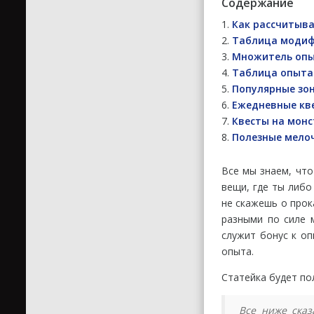
Содержание
Как рассчитыва
Таблица модиф
Множитель оп
Таблица опыта 
Популярные зо
Ежедневные кве
Квесты на мон
Полезные мело
Все мы знаем, что
вещи, где ты либо
не скажешь о прок
разными по силе 
служит бонус к оп
опыта.
Статейка будет по
Все ниже сказ