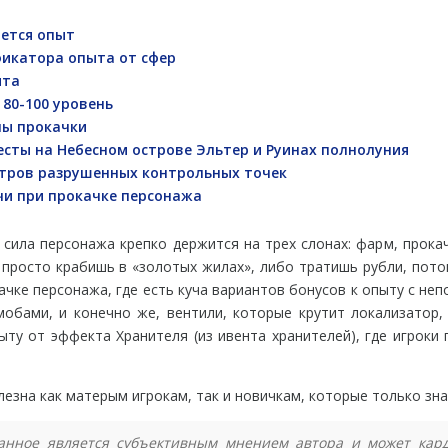
ется опыт
икатора опыта от сфер
ыта
80-100 уровень
ны прокачки
сты на Небесном острове Эльтер и Руинах полнолуния
стров разрушенных контрольных точек
чи при прокачке персонажа
 сила персонажа крепко держится на трех слонах: фарм, прока
 просто крабишь в «золотых жилах», либо тратишь рубли, пото
ачке персонажа, где есть куча вариантов бонусов к опыту с н
мобами, и конечно же, вентили, которые крутит локализатор
ыту от эффекта Хранителя (из ивента хранителей), где игрок
лезна как матерым игрокам, так и новичкам, которые только зна
анное является субъективным мнением автора и может кард