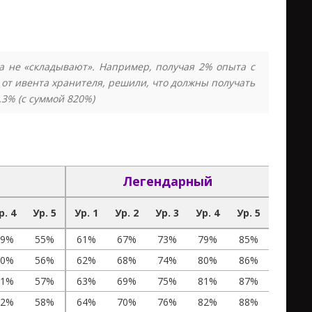
а не «складывают». Например, получая 2% опыта с
от ивента хранителя, решили, что должны получать
.3% (с суммой 820%)
Легендарный
р. 4
Ур. 5
Ур. 1
Ур. 2
Ур. 3
Ур. 4
Ур. 5
49%
55%
61%
67%
73%
79%
85%
50%
56%
62%
68%
74%
80%
86%
51%
57%
63%
69%
75%
81%
87%
52%
58%
64%
70%
76%
82%
88%