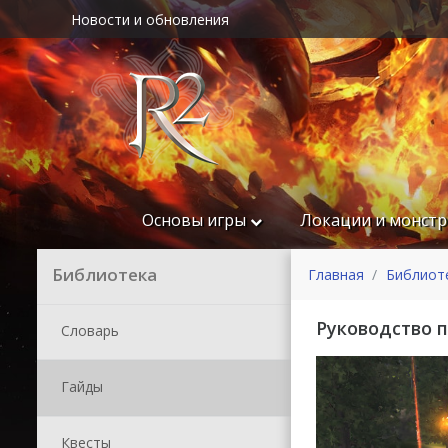
Новости и обновления
Основы игры
Локации и монст
Библиотека
Главная
Библиот
Руководство 
Словарь
Гайды
Квесты