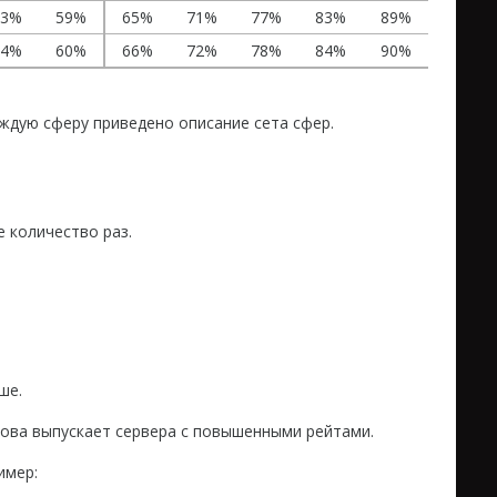
53%
59%
65%
71%
77%
83%
89%
54%
60%
66%
72%
78%
84%
90%
аждую сферу приведено описание сета сфер.
 количество раз.
ше.
ова выпускает сервера с повышенными рейтами.
имер: