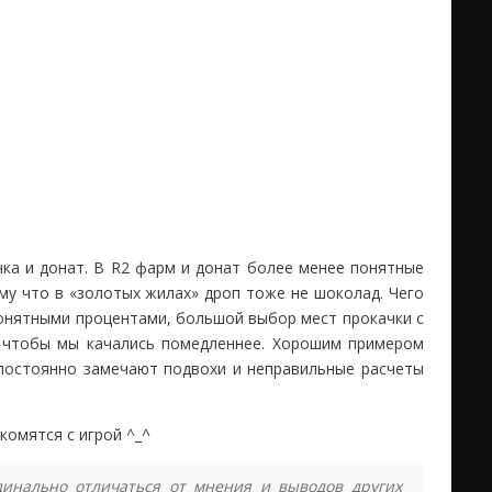
чка и донат. В R2 фарм и донат более менее понятные
му что в «золотых жилах» дроп тоже не шоколад. Чего
епонятными процентами, большой выбор мест прокачки с
, чтобы мы качались помедленнее. Хорошим примером
и постоянно замечают подвохи и неправильные расчеты
комятся с игрой ^_^
инально отличаться от мнения и выводов других