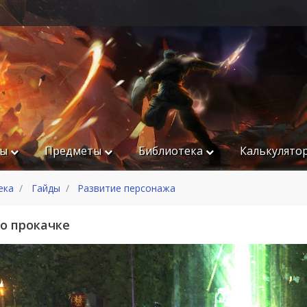
ры
Предметы
Библиотека
Калькулято
ека
Гайды
Развитие персонажа
по прокачке