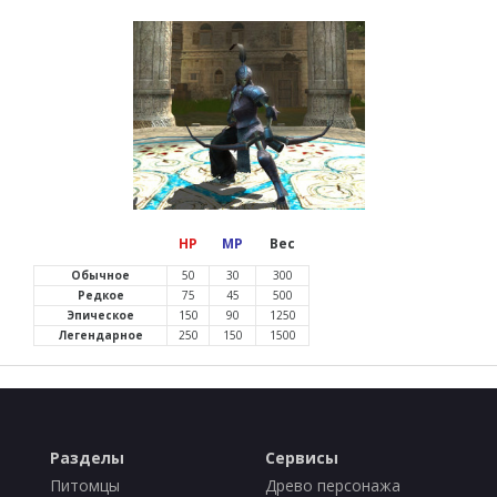
HP
MP
Вес
Обычное
50
30
300
Редкое
75
45
500
Эпическое
150
90
1250
Легендарное
250
150
1500
Разделы
Сервисы
Питомцы
Древо персонажа