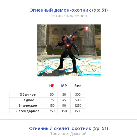
Огненный демон-охотник
(Ур: 51)
Тип атаки: Ближний
HP
MP
Вес
Обычное
50
30
300
Редкое
75
45
500
Эпическое
150
90
1250
Легендарное
250
150
1500
Огненный скелет-охотник
(Ур: 51)
Тип атаки: Дальний