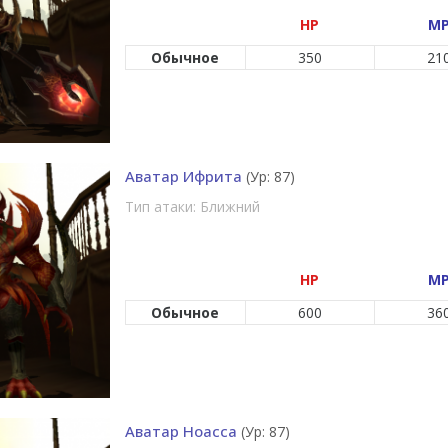
HP
M
Обычное
350
21
Аватар Ифрита
(Ур: 87)
Тип атаки: Ближний
HP
M
Обычное
600
36
Аватар Ноасса
(Ур: 87)