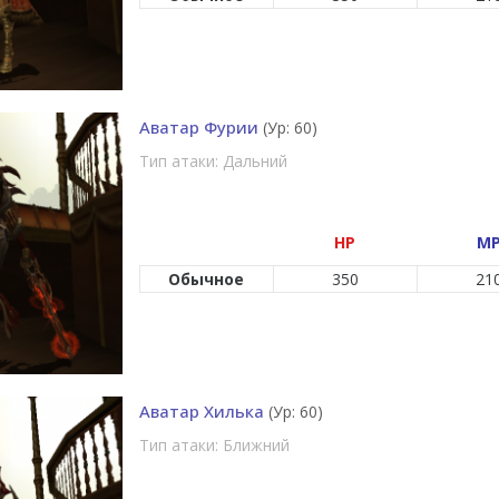
Аватар Фурии
(Ур: 60)
Тип атаки: Дальний
HP
M
Обычное
350
21
Аватар Хилька
(Ур: 60)
Тип атаки: Ближний