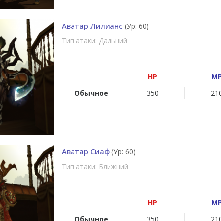
Аватар Лилианс
(Ур: 60)
Тип атаки: Дальний
HP
M
Обычное
350
21
Аватар Сиаф
(Ур: 60)
Тип атаки: Ближний
HP
M
Обычное
350
21