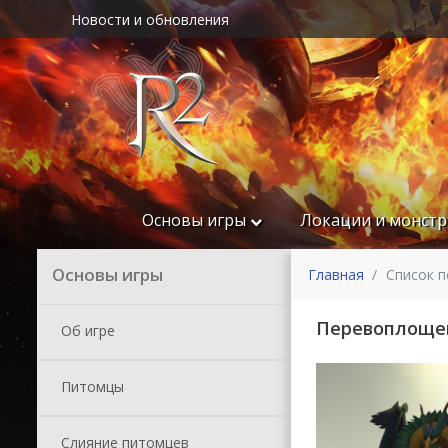
Новости и обновления
Основы игры
Локации и монст
Основы игры
Главная
Список 
Перевоплоще
Об игре
Питомцы
Слияние питомцев