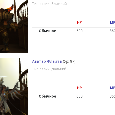
Тип атаки: Ближний
HP
M
Обычное
600
36
Аватар Флайта
(Ур: 87)
Тип атаки: Дальний
HP
M
Обычное
600
36