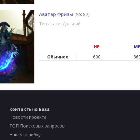
Аватар Фризы
(Ур: 87)
Тип атаки: Дальний
HP
M
Обычное
600
36
Контакты & База
Новости проекта
ТОП Поисковых запросов
Нашел ошибку