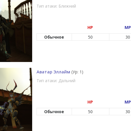
Тип атаки: Ближний
HP
MP
Обычное
50
30
Аватар Эллайм
(Ур: 1)
Тип атаки: Дальний
HP
MP
Обычное
50
30