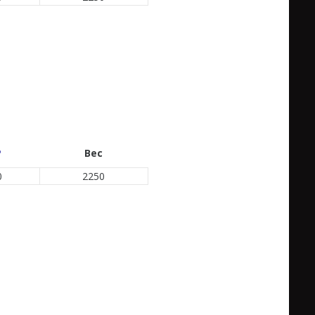
P
Вес
0
2250