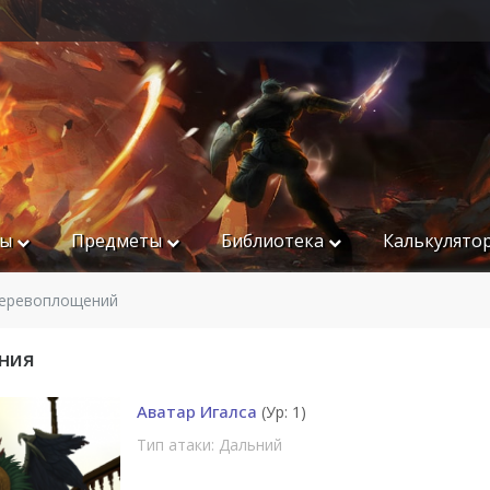
ры
Предметы
Библиотека
Калькулято
перевоплощений
ния
Аватар Игалса
(Ур: 1)
Тип атаки: Дальний