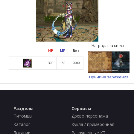
Награда за квест:
HP
MP
Вес
300
180
2000
Причина заражения
Разделы
Сервисы
Питомцы
Древо персонажа
Каталог
Кукла / примерочная
Локации
Разрушенные КТ