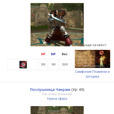
Награда за квест:
HP
MP
Вес
300
180
2000
Симфония Пламени и
Шторма
Послушница Чакрам
(Ур: 65)
Тип атаки: Ближний
Нужна сфера