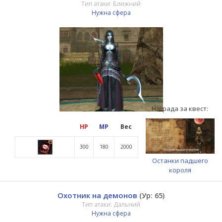
Тип атаки: Ближний
Нужна сфера
Награда за квест:
HP
MP
Вес
300
180
2000
Останки падшего
короля
Охотник на демонов
(Ур: 65)
Тип атаки: Дальний
Нужна сфера