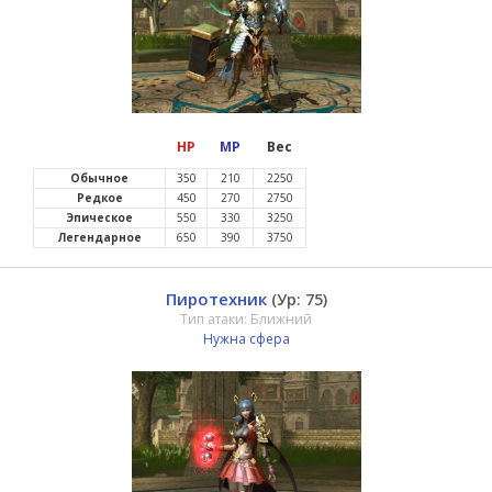
HP
MP
Вес
Обычное
350
210
2250
Редкое
450
270
2750
Эпическое
550
330
3250
Легендарное
650
390
3750
Пиротехник
(Ур: 75)
Тип атаки: Ближний
Нужна сфера