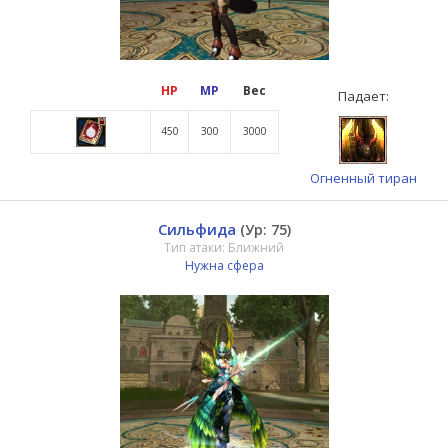
HP
MP
Вес
Падает:
450
300
3000
Огненный тиран
Сильфида
(Ур: 75)
Тип атаки: Ближний
Нужна сфера