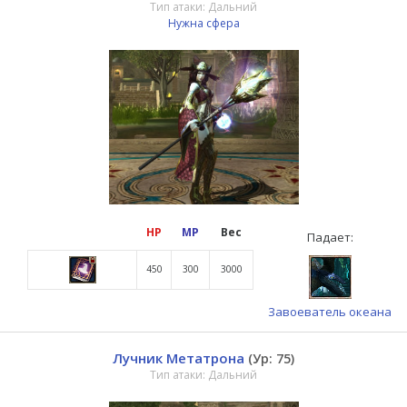
Тип атаки: Дальний
Нужна сфера
HP
MP
Вес
Падает:
450
300
3000
Завоеватель океана
Лучник Метатрона
(Ур: 75)
Тип атаки: Дальний