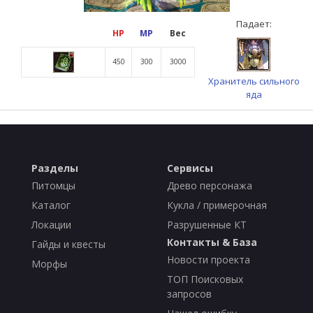
Падает:
HP
MP
Вес
450
300
3000
Хранитель сильного
яда
Разделы
Сервисы
Питомцы
Древо персонажа
Каталог
Кукла / примерочная
Локации
Разрушенные КТ
Контакты & База
Гайды и квесты
Новости проекта
Морфы
ТОП Поисковых
запросов