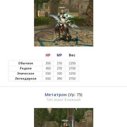
HP
MP
Вес
Обычное
350
210
2250
Редкое
450
270
2750
Эпическое
550
330
3250
Легендарное
650
390
3750
Метатрон
(Ур: 75)
Тип атаки: Ближний