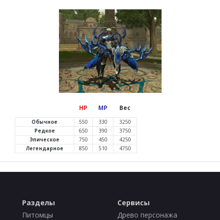
HP
MP
Вес
Обычное
550
330
3250
Редкое
650
390
3750
Эпическое
750
450
4250
Легендарное
850
510
4750
Разделы
Сервисы
Питомцы
Древо персонажа