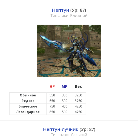
Нептун
(Ур: 87)
Тип атаки: Ближний
HP
MP
Вес
Обычное
550
330
3250
Редкое
650
390
3750
Эпическое
750
450
4250
Легендарное
850
510
4750
Нептун-лучник
(Ур: 87)
Тип атаки: Дальний