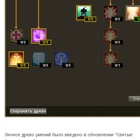
5
/5
0
/5
1
0
/5
5
/5
0
/3
5
/5
0
/5
0
/5
0
/1
Очи
Сохранить древо
Личное древо умений было введено в обновлении "Святые