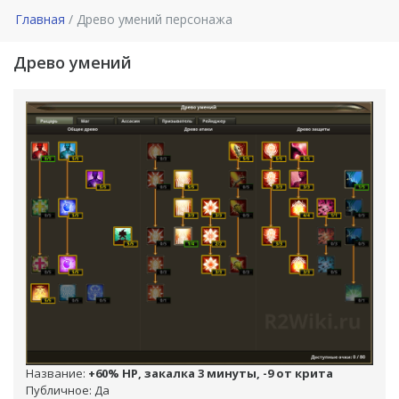
Главная
Древо умений персонажа
Древо умений
Название:
+60% НР, закалка 3 минуты, -9 от крита
Публичное: Да