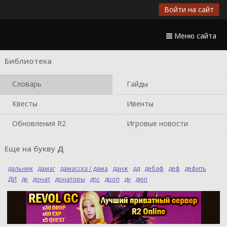
Войти на сайт
Меню сайта
Библиотека
Словарь
Гайды
Квесты
Ивенты
Обновления R2
Игровые новости
Еще на букву
Д
дальник
дамаг
дамасска / дама
данж
дд
дебаф
деф
дефить
ДИ
дк
донат
донаторы
дпс
дроп
ду
дюп