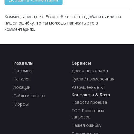
Комментариев нет. Если тебе есть что добавить или ты
нашел ошибку, то ты можешь написать это в
комментариях.
Разделы
Сервисы
Питомцы
Древо персонажа
Каталог
Кукла / примерочная
Локации
Разрушенные КТ
Контакты & База
Гайды и квесты
Новости проекта
Морфы
ТОП Поисковых
запросов
Нашел ошибку
Предложения