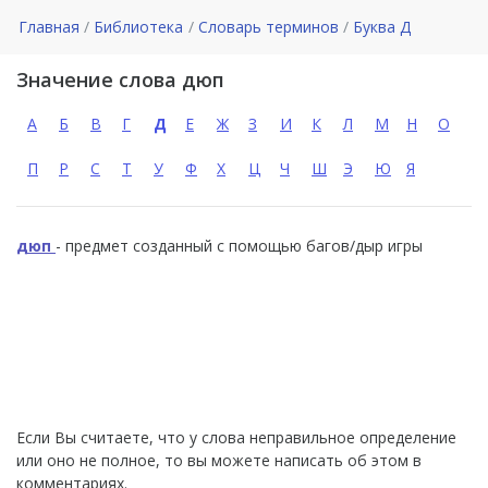
Главная
Библиотека
Словарь терминов
Буква Д
Значение слова дюп
А
Б
В
Г
Д
Е
Ж
З
И
К
Л
М
Н
О
П
Р
С
Т
У
Ф
Х
Ц
Ч
Ш
Э
Ю
Я
дюп
- предмет созданный с помощью багов/дыр игры
Если Вы считаете, что у слова неправильное определение
или оно не полное, то вы можете написать об этом в
комментариях.